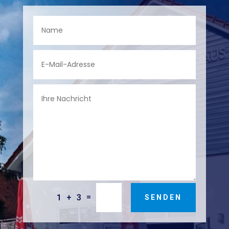
=
1 + 3
SENDEN