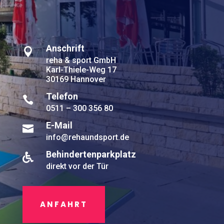
Anschrift

reha & sport GmbH
Karl-Thiele-Weg 17
30169 Hannover
Telefon

0511 – 300 356 80
E-Mail

info@rehaundsport.de
Behindertenparkplatz

direkt vor der Tür
ANFAHRT