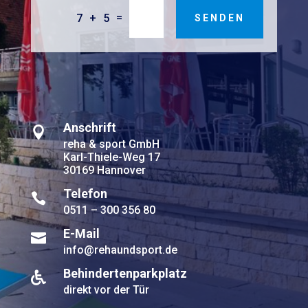
=
7 + 5
SENDEN
Anschrift

reha & sport GmbH
Karl-Thiele-Weg 17
30169 Hannover
Telefon

0511 – 300 356 80
E-Mail

info@rehaundsport.de
Behindertenparkplatz

direkt vor der Tür